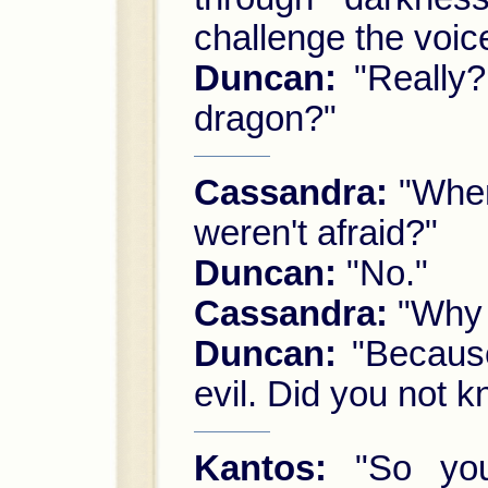
challenge the voice
Duncan:
"Really? 
dragon?"
Cassandra:
"When 
weren't afraid?"
Duncan:
"No."
Cassandra:
"Why 
Duncan:
"Because
evil. Did you not k
Kantos:
"So you 