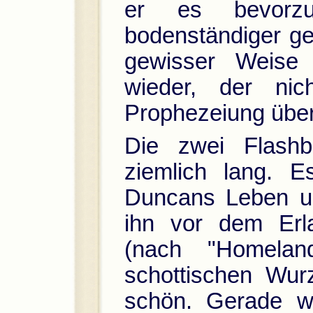
er es bevorz
bodenständiger ge
gewisser Weise 
wieder, der nic
Prophezeiung über
Die zwei Flash
ziemlich lang. E
Duncans Leben un
ihn vor dem Erla
(nach "Homelan
schottischen Wur
schön. Gerade wo