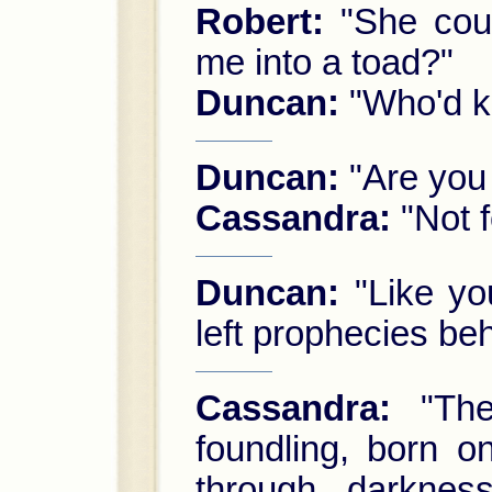
Robert:
"She coul
me into a toad?"
Duncan:
"Who'd k
Duncan:
"Are you
Cassandra:
"Not f
Duncan:
"Like you
left prophecies beh
Cassandra:
"The 
foundling, born o
through darknes