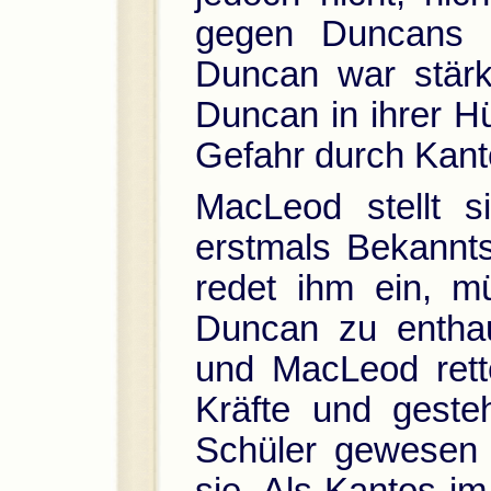
gegen Duncans M
Duncan war stärk
Duncan in ihrer Hü
Gefahr durch Kant
MacLeod stellt 
erstmals Bekannts
redet ihm ein, m
Duncan zu enthau
und MacLeod rette
Kräfte und geste
Schüler gewesen se