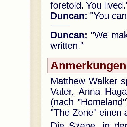
foretold. You lived.
Duncan:
"You can 
Duncan:
"We make
written."
Anmerkungen
Matthew Walker sp
Vater, Anna Haga
(nach "Homeland")
"The Zone" einen a
Die Szene, in de