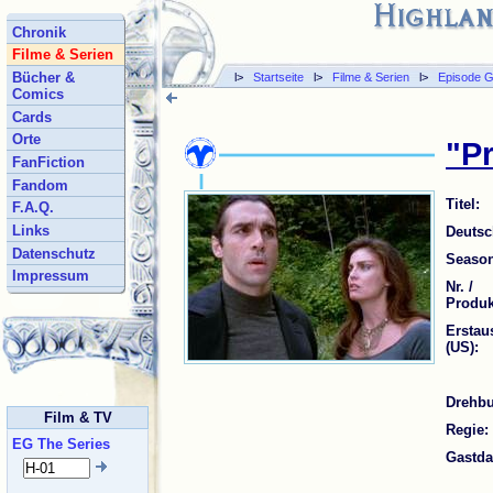
Chronik
Filme & Serien
Bücher &
l>
Startseite
l>
Filme & Serien
l>
Episode G
Comics
Cards
Orte
"P
FanFiction
Fandom
Titel:
F.A.Q.
Links
Deutsch
Datenschutz
Season
Impressum
Nr. /
Produ
Erstau
(US):
Drehbu
Film & TV
Regie:
EG The Series
Gastdar