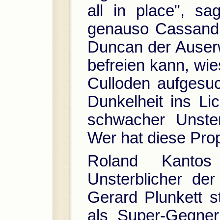
all in place", s
genauso Cassandra
Duncan der Auserw
befreien kann, wie
Culloden aufgesuc
Dunkelheit ins Li
schwacher Unster
Wer hat diese Pro
Roland Kantos
Unsterblicher de
Gerard Plunkett st
als Super-Gegner