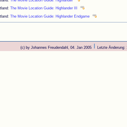
tland:
The Movie Location Guide: Highlander
tland:
The Movie Location Guide: Highlander III
tland:
The Movie Location Guide: Highlander Endgame
(c) by Johannes Freudendahl, 04. Jan 2005
Letzte Änderung: 