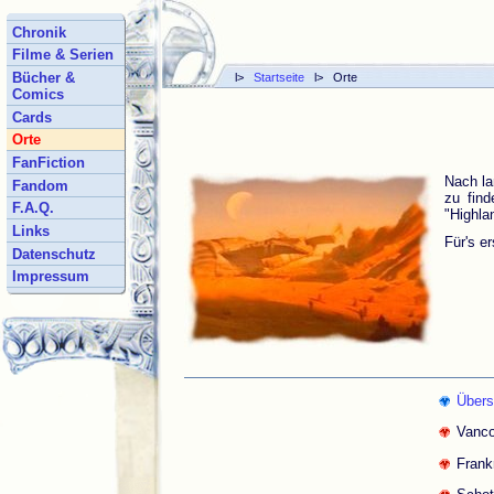
Chronik
Filme & Serien
Bücher &
l>
Startseite
l> Orte
Comics
Cards
Orte
FanFiction
Nach la
Fandom
zu find
F.A.Q.
"Highla
Links
Für's e
Datenschutz
Impressum
Übers
Vanc
Frank