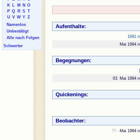
K
L
M
N
O
P
Q
R
S
T
U
V
W
Y
Z
Namenlos
Aufenthalte:
Unbestätigt
1691
n
Alle nach Folgen
Mai 1994
n
Schwerter
Begegnungen:
03. Mai 1994
n
Quickenings:
Beobachter:
?? -
Mai 1994
n