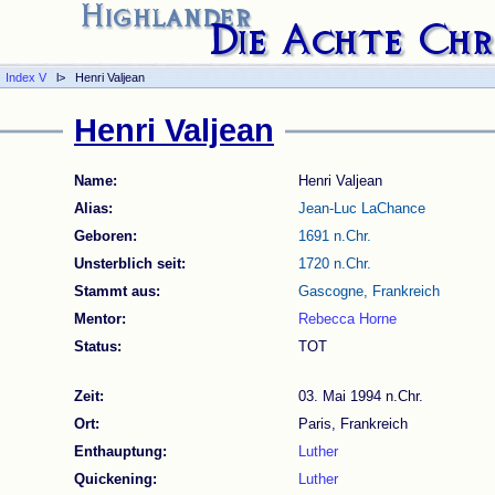
>
Index V
l> Henri Valjean
Henri Valjean
Name:
Henri Valjean
Alias:
Jean-Luc LaChance
Geboren:
1691 n.Chr.
Unsterblich seit:
1720 n.Chr.
Stammt aus:
Gascogne, Frankreich
Mentor:
Rebecca Horne
Status:
TOT
Zeit:
03. Mai 1994 n.Chr.
Ort:
Paris, Frankreich
Enthauptung:
Luther
Quickening:
Luther