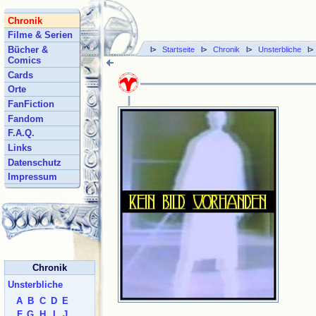
Chronik
Filme & Serien
Bücher &
l>
Startseite
l>
Chronik
l>
Unsterbliche
l
Comics
Cards
Orte
FanFiction
Fandom
F.A.Q.
Links
Datenschutz
Impressum
Chronik
Unsterbliche
A
B
C
D
E
F
G
H
I
J