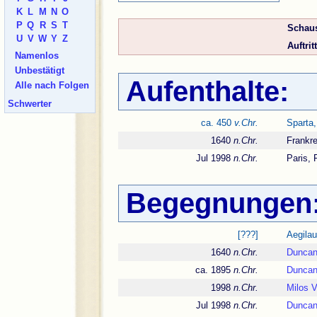
K
L
M
N
O
P
Q
R
S
T
Schaus
U
V
W
Y
Z
Auftritt
Namenlos
Unbestätigt
Aufenthalte:
Alle nach Folgen
Schwerter
ca. 450
v.Chr.
Sparta,
1640
n.Chr.
Frankre
Jul 1998
n.Chr.
Paris, 
Begegnungen
[???]
Aegila
1640
n.Chr.
Dunca
ca. 1895
n.Chr.
Dunca
1998
n.Chr.
Milos V
Jul 1998
n.Chr.
Dunca