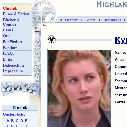
Chronik
Filme & Serien
Bücher &
l>
Startseite
l>
Chronik
l>
Unsterbliche
l
Comics
Cards
Orte
Ky
FanFiction
Fandom
Name:
F.A.Q.
Links
Alias:
Datenschutz
Gebore
Impressum
Unsterb
Stammt
Mentor
Status:
Letzte
Chronik
Unsterbliche
A
B
C
D
E
F
G
H
I
J