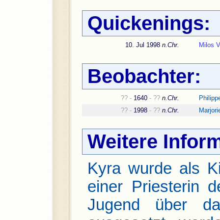
Quickenings:
10. Jul 1998
n.Chr.
Milos V
Beobachter:
?? -
1640
- ??
n.Chr.
Philipp
?? -
1998
- ??
n.Chr.
Marjori
Weitere Infor
Kyra wurde als K
einer Priesterin 
Jugend über da