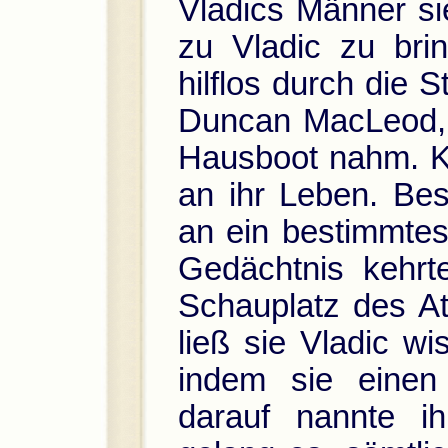
Vladics Männer si
zu Vladic zu bri
hilflos durch die S
Duncan MacLeod, d
Hausboot nahm. Ky
an ihr Leben. Bes
an ein bestimmtes
Gedächtnis kehrte
Schauplatz des At
ließ sie Vladic wi
indem sie einen
darauf nannte ih