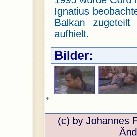
1995 wurde Cord 
Ignatius beobacht
Balkan zugeteil
aufhielt.
Bilder:
(c) by Johannes 
Änd