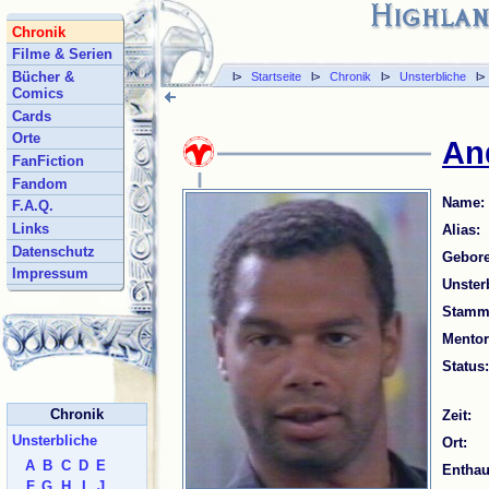
Chronik
Filme & Serien
Bücher &
l>
Startseite
l>
Chronik
l>
Unsterbliche
l
Comics
Cards
Orte
An
FanFiction
Fandom
Name:
F.A.Q.
Links
Alias:
Datenschutz
Gebore
Impressum
Unsterb
Stammt
Mentor
Status:
Chronik
Zeit:
Unsterbliche
Ort:
A
B
C
D
E
Enthau
F
G
H
I
J