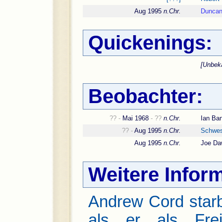
Aug 1995
n.Chr.
Dunca
Quickenings:
[Unbek
Beobachter:
?? -
Mai 1968
- ??
n.Chr.
Ian Ban
?? -
Aug 1995
n.Chr.
Schwes
Aug 1995
n.Chr.
Joe D
Weitere Infor
Andrew Cord star
als er als Frei