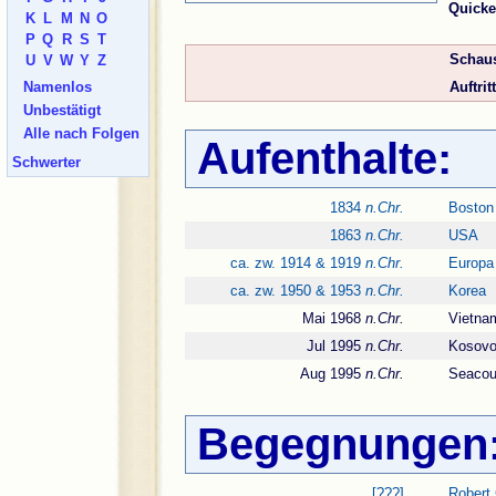
Quicke
K
L
M
N
O
P
Q
R
S
T
Schaus
U
V
W
Y
Z
Auftritt
Namenlos
Unbestätigt
Alle nach Folgen
Aufenthalte:
Schwerter
1834
n.Chr.
Boston
1863
n.Chr.
USA
ca. zw. 1914 & 1919
n.Chr.
Europa
ca. zw. 1950 & 1953
n.Chr.
Korea
Mai 1968
n.Chr.
Vietna
Jul 1995
n.Chr.
Kosovo
Aug 1995
n.Chr.
Seacou
Begegnungen
[???]
Robert