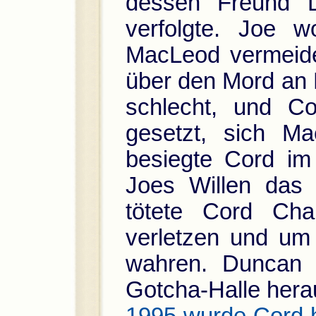
dessen Freund D
verfolgte. Joe w
MacLeod vermeide
über den Mord an 
schlecht, und C
gesetzt, sich M
besiegte Cord im
Joes Willen das
tötete Cord Ch
verletzen und um
wahren. Duncan f
Gotcha-Halle hera