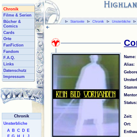
Chronik
Filme & Serien
Bücher &
l>
Startseite
l>
Chronik
l>
Unsterbliche
l
Comics
Cards
Orte
Co
FanFiction
Fandom
Name:
F.A.Q.
Links
Alias:
Datenschutz
Gebore
Impressum
Unsterb
Stammt
Mentor
Status:
Chronik
Zeit:
Unsterbliche
Ort:
A
B
C
D
E
Enthau
F
G
H
I
J