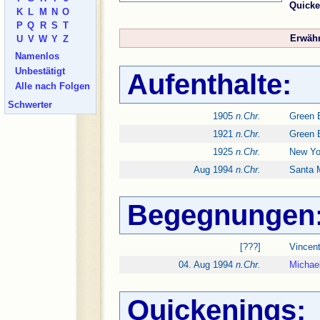
Quicke
K
L
M
N
O
P
Q
R
S
T
Erwähn
U
V
W
Y
Z
Namenlos
Unbestätigt
Aufenthalte:
Alle nach Folgen
Schwerter
1905
n.Chr.
Green 
1921
n.Chr.
Green 
1925
n.Chr.
New Yo
Aug 1994
n.Chr.
Santa 
Begegnungen
[???]
Vincent
04. Aug 1994
n.Chr.
Michael
Quickenings: