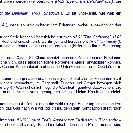
trunken werden wie Sterbliche
(H-19 "Eye of the Beholder" u.a.)
. Sie
of the Beholder", H-53 "Shadows")
. Es ist unbekannt, wie weit ein
g A")
, genausowenig schadet ihm Erhängen, wobei ja gewöhnlich das
n der Serie können Unsterbliche ertrinken
(H-01 "The Gathering", H-63
im Pool und erwacht erst, als ihn jemand herauszieht
(R-04 "Immunity")
.
terbliche können genauso auch ersticken (Nefertiri in ihrem Sarkophag
ein, denn Xavier St. Cloud benutzt nach dem Verlust seiner Hand eine
hrscheinlich, dass abgeschlagene Körperteile wieder anwachsen können,
ls Connor Kane halbiert und dessen Unterkörper mit dem Oberkörper in
önne sich genauso erkälten wie jeder Sterbliche, er könne nur nicht
erblichen beobachtet, im Gegenteil: Duncan und Gregor bewegen sich
n Light")
Wahrscheinlich liegt die Wahrheit irgendwo dazwischen: Die
 normalerweise stark genug, um lästige kleine Krankheiten gleich
unisiert ist. Das ist auch die wohl einzige Erklärung für eine andere
wohl das Gas nach wie vor tödlich ist, denn sein Kompagnon stirbt noch
-Immortal
(H-46 "Line of Fire")
.
Anmerkung:
Faith sagt in
"Highlander –
 offensichtlich liegt Faith hier falsch, denn auch Pre-Immortals sind