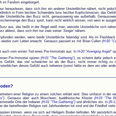
ch im Fandom eingebürgert.
r herauslesen, dass sich ihm ein anderer Unsterblicher nähert, nicht jedoc
öhnlich in Form leichten Schwindels bzw. leichter Kopfschmerzen, das Gefüh
t der Unsterbliche den Buzz nicht, genausowenig wie außerhalb. Genausowe
enschenmenge den Buzz spürt, kann nicht wirklich wissen, von wem er ausgel
 Buzz aus, das heißt in der Regel weiß man, wieviele Unsterbliche sich näher
zz abliest, dass sich ihm nur zwei seiner 'Jünger' nähern.
mpfunden werden, wenn beide Unsterbliche 'lebendig' sind. Als im Flashbac
n wieder zum Leben erwacht. Genauso passiert es mit Brian Cullen
(H-50 "C
ht auch vom ersten Tod eines Pre-Immortals aus: In
H-20 "Avenging Angel"
sp
h einen Pre-Immortal spüren
(H-01 "The Gathering")
, es scheint dafür jedoch 
es Gefühl, das viel schwächer ist als der Buzz, nicht immer richtig zu
terblichen dieses Gefühl auch teilweise (sonst hätte es dem ein oder anderen
 Boden?
ertretern einer Religion zu einem solchen erklärt wird. Dies umfasst in der wes
s")
. Genauso aber auch Moscheen, buddhistische Klöster
(H-03 "The R
emonielle Orte der Indianer
(H-01 "The Gathering")
und ähnliches ein. In
(R-1
r der betreffenden Religion seit Jahrhunderten tot sind und der Friedhof viele
 spüren können, wenn sie sich auf Heiligem Boden befinden. Mir persönlich e