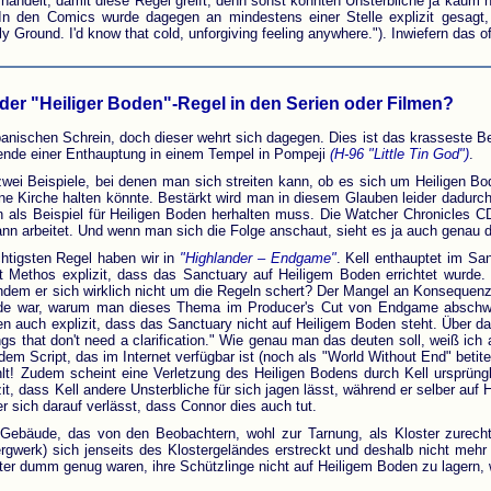
andelt, damit diese Regel greift, denn sonst könnten Unsterbliche ja kaum n
 In den Comics wurde dagegen an mindestens einer Stelle explizit gesagt,
round. I'd know that cold, unforgiving feeling anywhere."). Inwiefern das offiz
 der "Heiliger Boden"-Regel in den Serien oder Filmen?
anischen Schrein, doch dieser wehrt sich dagegen. Dies ist das krasseste 
ende einer Enthauptung in einem Tempel in Pompeji
(H-96 "Little Tin God")
.
wei Beispiele, bei denen man sich streiten kann, ob es sich um Heiligen Bo
ine Kirche halten könnte. Bestärkt wird man in diesem Glauben leider dadurch
n als Beispiel für Heiligen Boden herhalten muss. Die Watcher Chronicles 
ann arbeitet. Und wenn man sich die Folge anschaut, sieht es ja auch genau 
chtigsten Regel haben wir in
"Highlander – Endgame"
. Kell enthauptet im Sa
t Methos explizit, dass das Sanctuary auf Heiligem Boden errichtet wurde. U
dem er sich wirklich nicht um die Regeln schert? Der Mangel an Konsequenz
ünde war, warum man dieses Thema im Producer's Cut von Endgame abschw
 auch explizit, dass das Sanctuary nicht auf Heiligem Boden steht. Über 
ings that don't need a clarification." Wie genau man das deuten soll, weiß ich
 dem Script, das im Internet verfügbar ist (noch als "World Without End" betite
lt! Zudem scheint eine Verletzung des Heiligen Bodens durch Kell ursprüngl
it, dass Kell andere Unsterbliche für sich jagen lässt, während er selber auf 
er sich darauf verlässt, dass Connor dies auch tut.
in Gebäude, das von den Beobachtern, wohl zur Tarnung, als Kloster zurec
rgwerk) sich jenseits des Klostergeländes erstreckt und deshalb nicht mehr 
r dumm genug waren, ihre Schützlinge nicht auf Heiligem Boden zu lagern, 