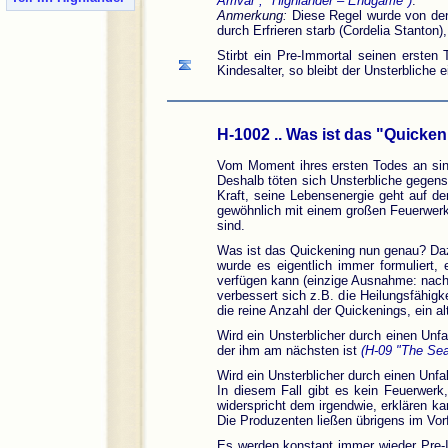
Arrival", "Highlander – Endgame")
.
Anmerkung:
Diese Regel wurde von den 
durch Erfrieren starb (Cordelia Stanto
Stirbt ein Pre-Immortal seinen ersten 
Kindesalter, so bleibt der Unsterbliche e
H-1002 .. Was ist das "Quick
Vom Moment ihres ersten Todes an sind
Deshalb töten sich Unsterbliche gegense
Kraft, seine Lebensenergie geht auf d
gewöhnlich mit einem großen Feuerwerk
sind.
Was ist das Quickening nun genau? Daz
wurde es eigentlich immer formuliert,
verfügen kann (einzige Ausnahme: nach 
verbessert sich z.B. die Heilungsfähi
die reine Anzahl der Quickenings, ein a
Wird ein Unsterblicher durch einen Unfa
der ihm am nächsten ist
(H-09 "The Sea
Wird ein Unsterblicher durch einen Unfa
In diesem Fall gibt es kein Feuerwe
widerspricht dem irgendwie, erklären k
Die Produzenten ließen übrigens im Vorf
Es werden konstant immer wieder Pre-I