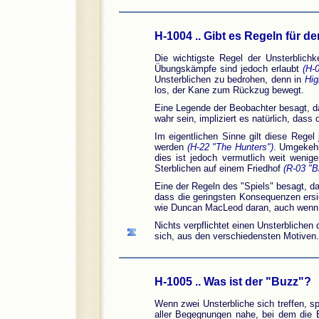
H-1004 .. Gibt es Regeln für 
Die wichtigste Regel der Unsterblichk
Übungskämpfe sind jedoch erlaubt
(H-
Unsterblichen zu bedrohen, denn in
Hig
los, der Kane zum Rückzug bewegt.
Eine Legende der Beobachter besagt, da
wahr sein, impliziert es natürlich, da
Im eigentlichen Sinne gilt diese Rege
werden
(H-22 "The Hunters")
. Umgekehr
dies ist jedoch vermutlich weit weni
Sterblichen auf einem Friedhof
(R-03 "B
Eine der Regeln des "Spiels" besagt, d
dass die geringsten Konsequenzen ersic
wie Duncan MacLeod daran, auch wenn
Nichts verpflichtet einen Unsterblichen
sich, aus den verschiedensten Motiven. 
H-1005 .. Was ist der "Buzz"?
Wenn zwei Unsterbliche sich treffen, s
aller Begegnungen nahe, bei dem die En