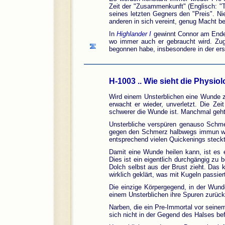
Zeit der "Zusammenkunft" (Englisch: "T
seines letzten Gegners den "Preis". Ni
anderen in sich vereint, genug Macht b
In
Highlander I
gewinnt Connor am Ende d
wo immer auch er gebraucht wird. Zug
begonnen habe, insbesondere in der ers
H-1003 .. Wie sieht die Physio
Wird einem Unsterblichen eine Wunde zu
erwacht er wieder, unverletzt. Die Z
schwerer die Wunde ist. Manchmal geht 
Unsterbliche verspüren genauso Schme
gegen den Schmerz halbwegs immun werd
entsprechend vielen Quickenings steckt
Damit eine Wunde heilen kann, ist es e
Dies ist ein eigentlich durchgängig zu 
Dolch selbst aus der Brust zieht. Das 
wirklich geklärt, was mit Kugeln passie
Die einzige Körpergegend, in der Wunde
einem Unsterblichen ihre Spuren zurück
Narben, die ein Pre-Immortal vor seinem
sich nicht in der Gegend des Halses be