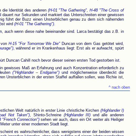
h die Identität des anderen
(H-01 "The Gathering", H-48 "The Cross of
l dauert nur Sekunden und markiert das Unterschreiten einer gewissen
nig führt der Buzz einen Unsterblichen genau zu dem sich nähernden
öst wird
(H-01 "The Gathering")
.
n, auch wenn diese nahe beieinander sind. Larca bestätigt das z.B. in
k von
H-15 "For Tomorrow We Die"
Duncan von dem Gas getötet wird,
ourage")
, während er im Krankenhaus liegt: Erst als er aufwacht, spürt
ürt Duncan Cahill noch bevor dieser seinen ersten Tod gestorben ist.
ein gewisses Maß an Erfahrung und auch Konzentration erforderlich zu
 deuten
("Highlander – Endgame")
und möglicherweise überdeckt die
 Unsterblichen in der ersten Staffel auffallen sollen, was Richie ist,
^ nach oben
tlichen Welt natürlich in erster Linie christliche Kirchen
(Highlander I)
oad Not Taken")
, Shinto-Schreine
(Highlander III)
und alle anderen
3 "French Connection")
sehen wir auch, dass ein Ort weiter als Heiliger
 Meter unter einer modernen Stadt liegt.
rscheint es wahrscheinlicher, dass wenigstens einer der beiden wissen