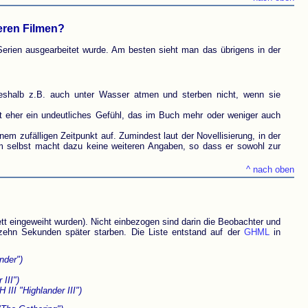
teren Filmen?
 Serien ausgearbeitet wurde. Am besten sieht man das übrigens in der
deshalb z.B. auch unter Wasser atmen und sterben nicht, wenn sie
st eher ein undeutliches Gefühl, das im Buch mehr oder weniger auch
nem zufälligen Zeitpunkt auf. Zumindest laut der Novellisierung, in der
ilm selbst macht dazu keine weiteren Angaben, so dass er sowohl zur
^ nach oben
lett eingeweiht wurden). Nicht einbezogen sind darin die Beobachter und
zehn Sekunden später starben. Die Liste entstand auf der
GHML
in
nder")
 III")
(H III "Highlander III")