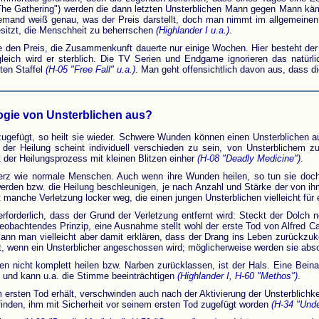
he Gathering") werden die dann letzten Unsterblichen Mann gegen Mann kämpf
emand weiß genau, was der Preis darstellt, doch man nimmt im allgemeinen a
esitzt, die Menschheit zu beherrschen
(Highlander I u.a.)
.
en Preis, die Zusammenkunft dauerte nur einige Wochen. Hier besteht der P
leich wird er sterblich. Die TV Serien und Endgame ignorieren das natürl
ten Staffel
(H-05 "Free Fall" u.a.)
. Man geht offensichtlich davon aus, dass 
logie von Unsterblichen aus?
gefügt, so heilt sie wieder. Schwere Wunden können einen Unsterblichen auc
eit der Heilung scheint individuell verschieden zu sein, von Unsterblich
der Heilungsprozess mit kleinen Blitzen einher
(H-08 "Deadly Medicine")
.
rz wie normale Menschen. Auch wenn ihre Wunden heilen, so tun sie doch t
en bzw. die Heilung beschleunigen, je nach Anzahl und Stärke der von ihm
 manche Verletzung locker weg, die einen jungen Unsterblichen vielleicht für
rforderlich, dass der Grund der Verletzung entfernt wird: Steckt der Dolch 
beobachtendes Prinzip, eine Ausnahme stellt wohl der erste Tod von Alfred Ca
kann man vielleicht aber damit erklären, dass der Drang ins Leben zurückzuk
rt, wenn ein Unsterblicher angeschossen wird; möglicherweise werden sie abs
n nicht komplett heilen bzw. Narben zurücklassen, ist der Hals. Eine Beinah
 und kann u.a. die Stimme beeinträchtigen
(Highlander I, H-60 "Methos")
.
 ersten Tod erhält, verschwinden auch nach der Aktivierung der Unsterblichkeit
finden, ihm mit Sicherheit vor seinem ersten Tod zugefügt worden
(H-34 "Unde