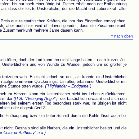
en, bis nur noch einer übrig ist. Dieser erhält nach der Enthauptung
n, dass der letzte Unsterbliche, der die Macht und Lebenskraft aller
reis aus telepathischen Kräften, die ihm das Eingreifen ermöglichen,
ich, aber auch hier wird oft davon geredet, dass die Zusammenkunft
die Zusammenkunft mehrere Jahre dauern kann.
^ nach oben
h töten, doch der Tod kann ihn nicht lange halten – nach kurzer Zeit
em zu Unsterblichem und von Wunde zu Wunde, jedoch um so größer je
rotzdem weh. Es sieht jedoch so aus, als könnte ein Unsterblicher
 aufgenommenen Quickenings. Ein alter, erfahrener Unsterblicher mit
 eine Stunde töten würde.
("Highlander – Endgame")
noch im Herzen, kann ein Unsterblicher nicht ins Leben zurückkehren.
hill dar
(H-20 "Avenging Angel")
, der tatsächlich erwacht und sich den
ehren bei seinem ersten Tod besonders stark war. Im übrigen ist nicht
orbiert oder abgestoßen!?
e-Enthauptung bzw. ein tiefer Schnitt durch die Kehle lässt auch bei
 nicht. Deshalb sind alle Narben, die ein Unsterblicher besitzt und die
r Color of Authority" u.a.)
.