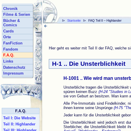
Chronik
Filme & Serien
Bücher &
l>
Startseite
l> FAQ Teil II – Highlander
Comics
Cards
Orte
FanFiction
Hier geht es weiter mit Teil II der FAQ, welche 
Fandom
F.A.Q.
Links
H-1 .. Die Unsterblichkeit
Datenschutz
Impressum
H-1001 .. Wie wird man unster
Unsterbliche tragen die Unsterblichkeit
spüren keinen Buzz
(H-24 "Studies in Li
sie von Geburt an besitzen. Man kann a
Alle Pre-Immortals sind Findelkinder, 
ihnen kenne seine Ursprünge
(H-75 "The
F.A.Q.
Jeder kann für die Unsterblichkeit gebo
Teil I: Die Website
Die Unsterblichkeit wird jedoch erst 
Teil II: Highlander
Sterblicher, die Unsterblichkeit bleib
Teil III: Highlander