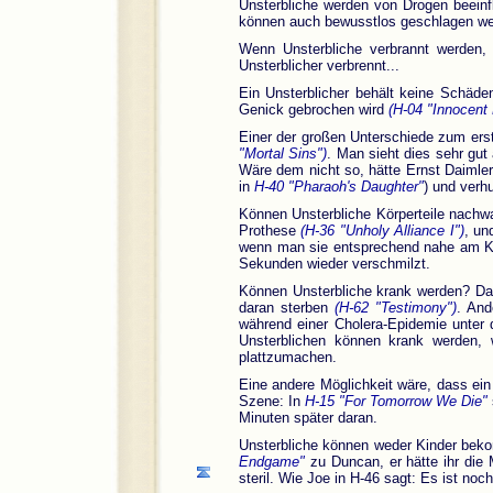
Unsterbliche werden von Drogen beein
können auch bewusstlos geschlagen w
Wenn Unsterbliche verbrannt werden,
Unsterblicher verbrennt...
Ein Unsterblicher behält keine Schäd
Genick gebrochen wird
(H-04 "Innocent 
Einer der großen Unterschiede zum ers
"Mortal Sins")
. Man sieht dies sehr gut
Wäre dem nicht so, hätte Ernst Daimler
in
H-40 "Pharaoh's Daughter"
) und verh
Können Unsterbliche Körperteile nachwa
Prothese
(H-36 "Unholy Alliance I")
, un
wenn man sie entsprechend nahe am Kör
Sekunden wieder verschmilzt.
Können Unsterbliche krank werden? Daz
daran sterben
(H-62 "Testimony")
. And
während einer Cholera-Epidemie unter
Unsterblichen können krank werden, 
plattzumachen.
Eine andere Möglichkeit wäre, dass ein
Szene: In
H-15 "For Tomorrow We Die"
Minuten später daran.
Unsterbliche können weder Kinder be
Endgame"
zu Duncan, er hätte ihr die 
steril. Wie Joe in H-46 sagt: Es ist noch