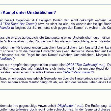
den Kampf unter Unsterblichen?
eit besagt folgendes: Auf Heiligem Boden darf nicht gekämpft werden! Se
03 "The Road Not Taken")
bzw. es sieht so aus, als wüsste der Heilige Bod
hlander III
beginnt der Schrein erst sich gegen den Kampf zu wehren, als Kane
ss die einzige aufgezeichnete Enthauptung eines Unsterblichen durch einen a
ss der Vulkanausbruch, der Pompeji und Herculaneum verschlang, eine indirekt
l jedoch nur für Begegnungen zwischen Unsterblichen. Ein Unsterblicher ka
t scheuen sich die meisten Unsterblichen zwar, sterbliche Menschen auf H
ger bindend als die Regel für den Kampf zwischen Unsterblichen. Morgan K
loodlines")
.
ass nur Kämpfe einer gegen einen erlaubt sind
(H-01 "The Gathering" u.a.)
. D
htlich wären. Deshalb handelt es sich hierbei wohl mehr um eine Regel der H
 es das Leben eines Freundes kosten kann
(H-59 "Star-Crossed")
.
 dazu, einen gerade unsterblich Gewordenen über die Hintergründe seiner Exi
Von seinem ersten Mentor hängt oft ab, wie sich das weitere Leben eines Unste
püren sie ihre gegenseitige Anwesenheit
(Highlander I u.a.)
. Die Entfernung, a
tfernung teilweise doch recht unterschiedlich ist. In der Serie wird diese