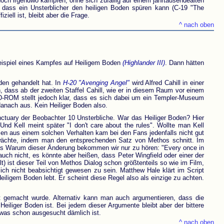
och irgendwo kämpfen, ohne sich zufällig auf einem jahrtausendealten
 dass ein Unsterblicher den heiligen Boden spüren kann (C-19 "The
iell ist, bleibt aber die Frage.
^ nach oben
Beispiel eines Kampfes auf Heiligem Boden
(Highlander III)
. Dann hätten
den gehandelt hat. In
H-20 "Avenging Angel"
wird Alfred Cahill in einer
, dass ab der zweiten Staffel Cahill, wie er in diesem Raum vor einem
CD-ROM stellt jedoch klar, dass es sich dabei um ein Templer-Museum
danach aus. Kein Heiliger Boden also.
nctuary der Beobachter 10 Unsterbliche. War das Heiliger Boden? Hier
nd Kell meint später "I don't care about the rules". Wollte man Kell
en aus einem solchen Verhalten kam bei den Fans jedenfalls nicht gut
ächte, indem man den entsprechenden Satz von Methos schnitt. Im
das Warum dieser Änderung bekommen wir nur zu hören: "Every once in
 auch nicht, es könnte aber heißen, dass Peter Wingfield oder einer der
lt) ist dieser Teil von Methos Dialog schon größtenteils so wie im Film,
ich nicht beabsichtigt gewesen zu sein. Matthew Hale klärt im Script
Heiligem Boden lebt. Er scheint diese Regel also als einzige zu achten.
ht gemacht wurde. Alternativ kann man auch argumentieren, dass die
Heiliger Boden ist. Bei jedem dieser Argumente bleibt aber der bittere
was schon ausgesucht dämlich ist.
^ nach oben