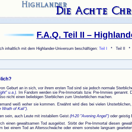
F.A.Q. Teil II – Highland
sich inhaltlich mit dem Highlander-Universum beschäftigen:
Teil I
* Teil II 
blich?
 von Geburt an in sich, vor ihrem ersten Tod sind sie jedoch normale Sterblich
ght" u.a.)
. Im Fandom werden sie Pre-Immortals bzw. Pre-Immies genannt. Die
lso nicht einen beliebigen Sterblichen zum Unsterblichen machen.
niemand weiß woher sie kommen. Erwähnt wird dies bei vielen Unsterblichen, 
 Wrath of Kali")
.
ren sein, auch Leute mit instabilem Geist
(H-20 "Avening Angel")
oder geistig
durch einen gewaltsamen Tod ausgelöst. Stirbt der Pre-Immortal diesen gewa
t ihm bei einem Tod an Altersschwäche oder einem sonstwie langsam geartete