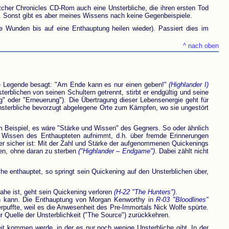
cher Chronicles CD-Rom auch eine Unsterbliche, die ihren ersten Tod
de. Sonst gibt es aber meines Wissens nach keine Gegenbeispiele.
lle Wunden bis auf eine Enthauptung heilen wieder). Passiert dies im
^ nach oben
die Legende besagt: "Am Ende kann es nur einen geben!"
(Highlander I)
erblichen von seinen Schultern getrennt, stirbt er endgültig und seine
" oder "Erneuerung"). Die Übertragung dieser Lebensenergie geht für
nsterbliche bevorzugt abgelegene Orte zum Kämpfen, wo sie ungestört
 Beispiel, es wäre "Stärke und Wissen" des Gegners. So oder ähnlich
das Wissen des Enthaupteten aufnimmt, d.h. über fremde Erinnerungen
er sicher ist: Mit der Zahl und Stärke der aufgenommenen Quickenings
en, ohne daran zu sterben
("Highlander – Endgame")
. Dabei zählt nicht
che enthauptet, so springt sein Quickening auf den Unsterblichen über,
nahe ist, geht sein Quickening verloren
(H-22 "The Hunters")
.
n kann. Die Enthauptung von Morgan Kenworthy in
R-03 "Bloodlines"
puffte, weil es die Anwesenheit des Pre-Immortals Nick Wolfe spürte.
r Quelle der Unsterblichkeit ("The Source") zurückkehren.
t kommen werde, in der es nur noch wenige Unsterbliche gibt. In der