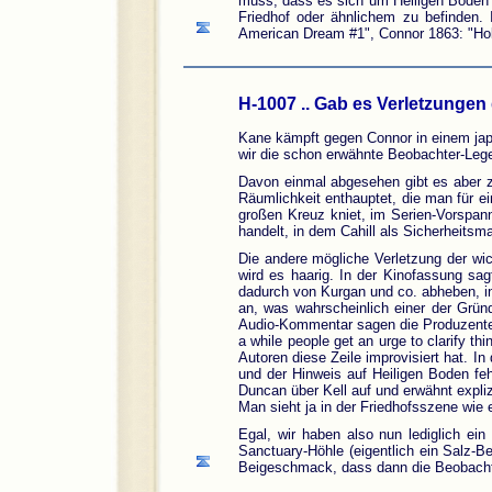
muss, dass es sich um Heiligen Boden h
Friedhof oder ähnlichem zu befinden.
American Dream #1", Connor 1863: "Holy G
H-1007 .. Gab es Verletzungen
Kane kämpft gegen Connor in einem jap
wir die schon erwähnte Beobachter-Leg
Davon einmal abgesehen gibt es aber z
Räumlichkeit enthauptet, die man für e
großen Kreuz kniet, im Serien-Vorspan
handelt, in dem Cahill als Sicherheitsm
Die andere mögliche Verletzung der wi
wird es haarig. In der Kinofassung sag
dadurch von Kurgan und co. abheben, in
an, was wahrscheinlich einer der Gr
Audio-Kommentar sagen die Produzenten
a while people get an urge to clarify th
Autoren diese Zeile improvisiert hat. In
und der Hinweis auf Heiligen Boden feh
Duncan über Kell auf und erwähnt expliz
Man sieht ja in der Friedhofsszene wie 
Egal, wir haben also nun lediglich e
Sanctuary-Höhle (eigentlich ein Salz-Be
Beigeschmack, dass dann die Beobachte