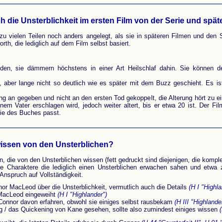
ch die Unsterblichkeit im ersten Film von der Serie und spä
 zu vielen Teilen noch anders angelegt, als sie in späteren Filmen und den
rth, die lediglich auf dem Film selbst basiert.
nden, sie dämmern höchstens in einer Art Heilschlaf dahin. Sie können 
, aber lange nicht so deutlich wie es später mit dem Buzz geschieht. Es i
ang an gegeben und nicht an den ersten Tod gekoppelt, die Alterung hört zu ei
em Vater erschlagen wird, jedoch weiter altert, bis er etwa 20 ist. Der F
rie des Buches passt.
wissen von den Unsterblichen?
hen, die von den Unsterblichen wissen (fett gedruckt sind diejenigen, die komp
e Charaktere die lediglich einen Unsterblichen erwachen sahen und etwa 
Anspruch auf Vollständigkeit.
or MacLeod über die Unsterblichkeit, vermutlich auch die Details
(H I "Highla
MacLeod eingeweiht
(H I "Highlander")
 Connor davon erfahren, obwohl sie einiges selbst rausbekam
(H III "Highlander
 / das Quickening von Kane gesehen, sollte also zumindest einiges wissen