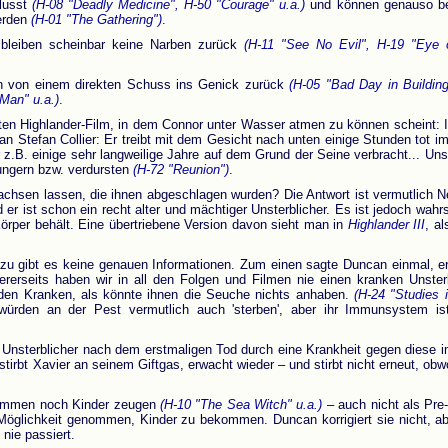
flusst
(H-08 "Deadly Medicine", H-50 "Courage" u.a.)
und können genauso be
erden
(H-01 "The Gathering")
.
 bleiben scheinbar keine Narben zurück
(H-11 "See No Evil", H-19 "Eye 
en von einem direkten Schuss ins Genick zurück
(H-05 "Bad Day in Buildin
Man" u.a.)
.
ten Highlander-Film, in dem Connor unter Wasser atmen zu können scheint: I
 an Stefan Collier: Er treibt mit dem Gesicht nach unten einige Stunden tot 
 z.B. einige sehr langweilige Jahre auf dem Grund der Seine verbracht... Uns
ungern bzw. verdursten
(H-72 "Reunion")
.
chsen lassen, die ihnen abgeschlagen wurden? Die Antwort ist vermutlich N
d er ist schon ein recht alter und mächtiger Unsterblicher. Es ist jedoch wa
per behält. Eine übertriebene Version davon sieht man in
Highlander III
, a
u gibt es keine genauen Informationen. Zum einen sagte Duncan einmal, er k
ererseits haben wir in all den Folgen und Filmen nie einen kranken Unst
 den Kranken, als könnte ihnen die Seuche nichts anhaben.
(H-24 "Studies i
würden an der Pest vermutlich auch 'sterben', aber ihr Immunsystem ist
 Unsterblicher nach dem erstmaligen Tod durch eine Krankheit gegen diese imm
stirbt Xavier an seinem Giftgas, erwacht wieder – und stirbt nicht erneut, ob
kommen noch Kinder zeugen
(H-10 "The Sea Witch" u.a.)
– auch nicht als Pre
Möglichkeit genommen, Kinder zu bekommen. Duncan korrigiert sie nicht, aber
 nie passiert.