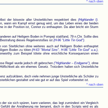
^ nach oben
lbst der böseste aller Unsterblichen respektiert dies
(Highlander I)
.
en, wann ein Kampf ernst genug wird, um das Leben eines der beiden
 in der Position ist, Connor zu enthaupten. Da aber bricht ein Sturm
nderen auf Heiligem Boden in Pompeji stattfand, 79 n.Chr. Sollte dies
e Bestrafung dieses Regelverstoßes ist
(H-96 "Little Tin God")
.
nn von Sterblichen ohne weiteres auch auf Heiligem Boden enthauptet
eiligem Boden zu töten
(H-63 "Mortal Sins", H-96 "Little Tin God" u.a.)
,
enworthy zum Beispiel tötete ohne ersichtliche Konsequenzen einen
iese Regel wurde jedoch oft gebrochen
("Highlander – Endgame")
, ohne
öflichkeit als ein ehernes Gesetz. Trotzdem halten sich Unsterbliche
stenz aufzuklären, doch viele nehmen junge Unsterbliche als Schüler zu
rblichen gestaltet und wie gut er auf das Spiel vorbereitet ist.
^ nach oben
b der sie sich spüren, kann variieren, das legt zumindest ein Vergleich
s Gefühl der Annäherung nie benannt, doch in den Scripts wird es als