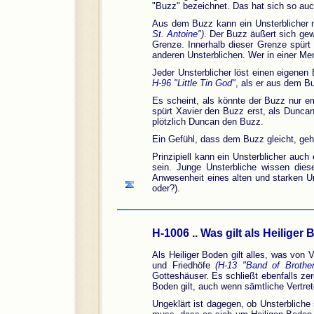
"Buzz" bezeichnet. Das hat sich so au
Aus dem Buzz kann ein Unsterblicher nu
St. Antoine")
. Der Buzz äußert sich gew
Grenze. Innerhalb dieser Grenze spür
anderen Unsterblichen. Wer in einer M
Jeder Unsterblicher löst einen eigenen
H-96 "Little Tin God"
, als er aus dem Bu
Es scheint, als könnte der Buzz nur e
spürt Xavier den Buzz erst, als Dunca
plötzlich Duncan den Buzz.
Ein Gefühl, dass dem Buzz gleicht, ge
Prinzipiell kann ein Unsterblicher auc
sein. Junge Unsterbliche wissen dies
Anwesenheit eines alten und starken Uns
oder?).
H-1006 .. Was gilt als Heiliger
Als Heiliger Boden gilt alles, was von V
und Friedhöfe
(H-13 "Band of Brother
Gotteshäuser. Es schließt ebenfalls zer
Boden gilt, auch wenn sämtliche Vertrete
Ungeklärt ist dagegen, ob Unsterbliche