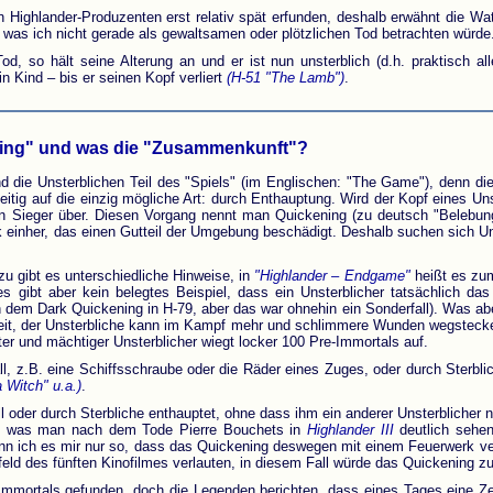
Highlander-Produzenten erst relativ spät erfunden, deshalb erwähnt die Wat
n), was ich nicht gerade als gewaltsamen oder plötzlichen Tod betrachten wür
Tod, so hält seine Alterung an und er ist nun unsterblich (d.h. praktisch a
in Kind – bis er seinen Kopf verliert
(H-51 "The Lamb")
.
ening" und was die "Zusammenkunft"?
 die Unsterblichen Teil des "Spiels" (im Englischen: "The Game"), denn 
itig auf die einzig mögliche Art: durch Enthauptung. Wird der Kopf eines Unst
en Sieger über. Diesen Vorgang nennt man Quickening (zu deutsch "Belebung
 einher, das einen Gutteil der Umgebung beschädigt. Deshalb suchen sich U
u gibt es unterschiedliche Hinweise, in
"Highlander – Endgame"
heißt es zum
 es gibt aber kein belegtes Beispiel, dass ein Unsterblicher tatsächlich 
dem Dark Quickening in H-79, aber das war ohnehin ein Sonderfall). Was ab
gkeit, der Unsterbliche kann im Kampf mehr und schlimmere Wunden wegsteck
lter und mächtiger Unsterblicher wiegt locker 100 Pre-Immortals auf.
ll, z.B. eine Schiffsschraube oder die Räder eines Zuges, oder durch Sterbli
 Witch" u.a.)
.
ll oder durch Sterbliche enthauptet, ohne dass ihm ein anderer Unsterblicher 
rk, was man nach dem Tode Pierre Bouchets in
Highlander III
deutlich sehe
ann ich es mir nur so, dass das Quickening deswegen mit einem Feuerwerk ver
eld des fünften Kinofilmes verlauten, in diesem Fall würde das Quickening zu
mmortals gefunden, doch die Legenden berichten, dass eines Tages eine Zei