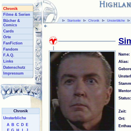
Chronik
Filme & Serien
Bücher &
l>
Startseite
l>
Chronik
l>
Unsterbliche
l
Comics
Cards
Orte
Sim
FanFiction
Fandom
Name:
F.A.Q.
Links
Alias:
Datenschutz
Gebore
Impressum
Unsterb
Stammt
Mentor
Status:
Chronik
Zeit:
Unsterbliche
Ort:
A
B
C
D
E
Enthau
F
G
H
I
J