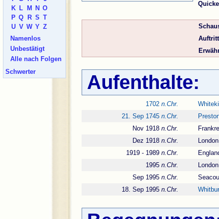
Quicke
K
L
M
N
O
P
Q
R
S
T
Schaus
U
V
W
Y
Z
Auftritt
Namenlos
Unbestätigt
Erwähn
Alle nach Folgen
Schwerter
Aufenthalte:
1702
n.Chr.
Whiteki
21. Sep 1745
n.Chr.
Presto
Nov 1918
n.Chr.
Frankre
Dez 1918
n.Chr.
London
1919 - 1989
n.Chr.
Englan
1995
n.Chr.
London
Sep 1995
n.Chr.
Seacou
18. Sep 1995
n.Chr.
Whitbur