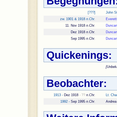
Begegnungen
[???]
John S
zw. 1901 & 1918
n.Chr.
Everett
11. Nov 1918
n.Chr.
Dunca
Dez 1918
n.Chr.
Dunca
Sep 1995
n.Chr.
Dunca
Quickenings:
[Unbek
Beobachter:
1913 -
Dez 1918
- ??
n.Chr.
Lt. Cha
1992 -
Sep 1995
n.Chr.
Andrea