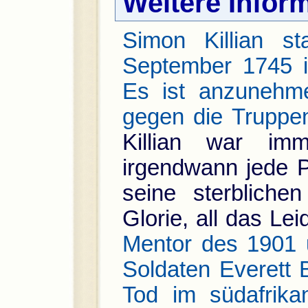
Weitere Infor
Simon Killian s
September 1745 i
Es ist anzunehme
gegen die Truppen
Killian war im
irgendwann jede Pe
seine sterbliche
Glorie, all das Lei
Mentor des 1901 u
Soldaten Everett B
Tod im südafrika