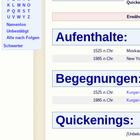
Quicke
K
L
M
N
O
P
Q
R
S
T
Erwähn
U
V
W
Y
Z
Namenlos
Unbestätigt
Aufenthalte:
Alle nach Folgen
Schwerter
1525
n.Chr.
Moskau
1985
n.Chr.
New Yo
Begegnungen
1525
n.Chr.
Kurgan
1985
n.Chr.
Kurgan
Quickenings:
[Unbek