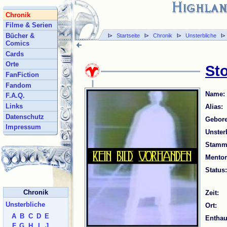
Chronik
Filme & Serien
Bücher &
l>
Startseite
l>
Chronik
l>
Unsterbliche
l
Comics
Cards
Orte
St
FanFiction
Fandom
Name:
F.A.Q.
Links
Alias:
Datenschutz
Gebore
Impressum
Unsterb
Stammt
Mentor
Status:
Chronik
Zeit:
Unsterbliche
Ort:
A
B
C
D
E
Enthau
F
G
H
I
J